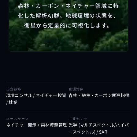
森林・カーボン・ネイチャー領域に特
APIを試す ↗
化した解析AI群。地球環境の状態を、
お問い合わせ
衛星から定量的に可視化します。
想定顧客
観測対象
環境コンサル / ネイチャー投資
森林・植生・カーボン関連指標
/ 林業
ユースケース
主要センサ
ネイチャー開示 + 森林資源管理
光学 (マルチスペクトル/ハイパ
ースペクトル) / SAR