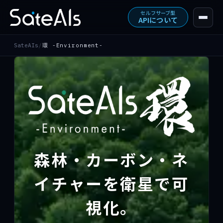
セルフサーブ型
APIについて
SateAIs
/
環 -Environment-
トップ
ソリューション
提供形態
森林・カーボン・ネ
実績・ニュース
イチャーを衛星で可
視化。
デモを試す