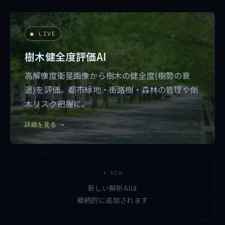
● LIVE
樹木健全度評価AI
高解像度衛星画像から樹木の健全度(樹勢の衰
退)を評価。都市緑地・街路樹・森林の管理や倒
木リスク把握に。
詳細を見る →
+ NEW
新しい解析AIは
継続的に追加されます