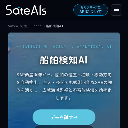
セルフサーブ型
APIについて
SateAIs
/
海 -Ocean-
/
船舶検知AI
SATEAIS
海
-
OCEAN
- / ANALYTICAL AI
トップ
船舶検知AI
ソリューション
SAR衛星画像から、船舶の位置・種類・移動方向
を自動検出。 荒天・夜間でも観測可能なSARの強
提供形態
みを活かし、広域海域監視と不審船検知を効率化
します。
実績・ニュース
デモを試す
→
デモを試す