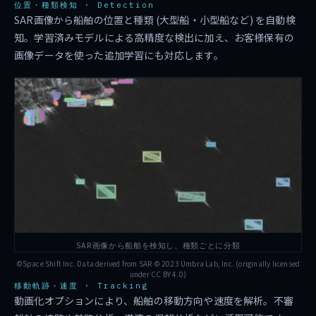
位置・種類検知 · Detection
SAR画像から船舶の位置と種類 (大型船・小型船など) を自動検
知。学習済みモデルによる高精度な検出に加え、お客様保有の
画像データを使った追加学習にも対応します。
SAR画像から船舶を検知し、種類ごとに分類
©Space Shift Inc. Data derived from SAR © 2023 Umbra Lab, Inc. (originally licensed
under CC BY 4.0)
移動軌跡・速度 · Tracking
動画化オプションにより、船舶の移動方向や速度を解析。不審