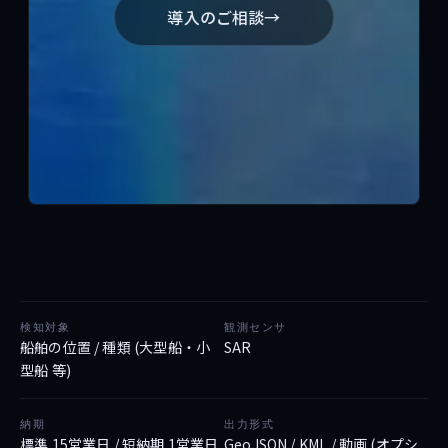
導入のご相談
→
APIを試す ↗
お問い合わせ
検知対象
観測センサ
船舶の位置 / 種類 (大型船・小
SAR
型船 等)
納期
出力形式
標準 15営業日 / 短納期 1営業日
GeoJSON / KML / 動画 (オプシ