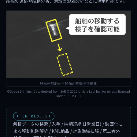
船舶の追跡や航路分析、港湾の混雑分析などに活用可能です。
時系列観測から船舶の移動を可視化
©Space Shift Inc. Data derived from SAR © 2023 Umbra Lab, Inc. (originally licensed
under CC BY 4.0)
+ ON REQUEST
解析データの検索 / 入手 / 納期短縮 (1営業日) / 動画化に
よる移動軌跡解析 / KML納品 / 対象海域拡張 / 第三者外